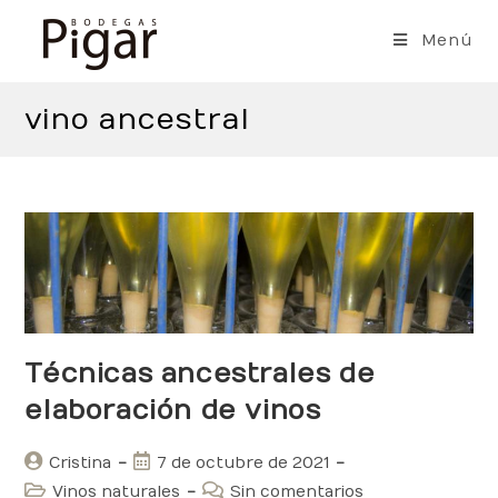
Saltar
al
Menú
contenido
vino ancestral
Técnicas ancestrales de
elaboración de vinos
Autor
Publicación
Cristina
7 de octubre de 2021
de
de
Categoría
Comentarios
Vinos naturales
Sin comentarios