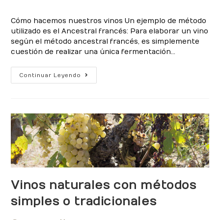
la
la
de
de
entrada:
entrada:
la
la
Cómo hacemos nuestros vinos Un ejemplo de método
entrada:
entrada:
utilizado es el Ancestral francés: Para elaborar un vino
según el método ancestral francés, es simplemente
cuestión de realizar una única fermentación…
Técnicas
Continuar Leyendo
ancestrales
de
elaboración
de
vinos
Vinos naturales con métodos
simples o tradicionales