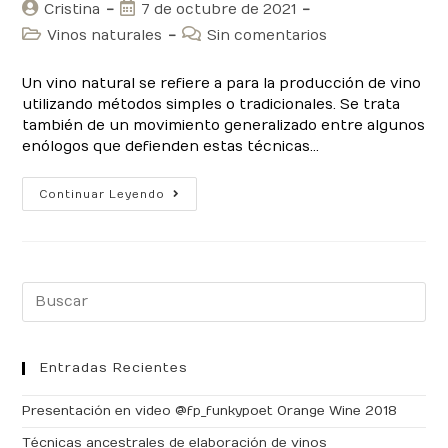
Autor
Publicación
Cristina
7 de octubre de 2021
de
de
Categoría
Comentarios
Vinos naturales
Sin comentarios
la
la
de
de
entrada:
entrada:
la
la
Un vino natural se refiere a para la producción de vino
entrada:
entrada:
utilizando métodos simples o tradicionales. Se trata
también de un movimiento generalizado entre algunos
enólogos que defienden estas técnicas…
Vinos
Continuar Leyendo
naturales
con
métodos
simples
Buscar:
o
tradicionales
Entradas Recientes
Presentación en video @fp_funkypoet Orange Wine 2018
Técnicas ancestrales de elaboración de vinos